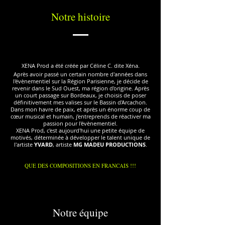
Notre histoire
XENA Prod a été créée par Céline C. dite Xéna.
Après avoir passé un certain nombre d'années dans
l'évènementiel sur la Région Parisienne, je décide de
revenir dans le Sud Ouest, ma région d'origine. Après
un court passage sur Bordeaux, je choisis de poser
définitivement mes valises sur le Bassin d'Arcachon.
Dans mon havre de paix, et après un énorme coup de
cœur musical et humain, j’entreprends de réactiver ma
passion pour l'évènementiel.
XENA Prod, c'est aujourd'hui une petite équipe de
motivés, déterminée à développer le talent unique de
l'artiste
YVARD
, artiste
MG MADEU PRODUCTIONS
.
QUE DES COMPOSITIONS EN FRANCAIS !!!
Notre équipe