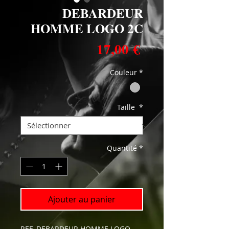
DEBARDEUR
HOMME LOGO 2C
Prix
17,00 €
Couleur
*
Taille
*
Quantité
*
Ajouter au panier
REF. DEBARDEUR HOMME LOGO