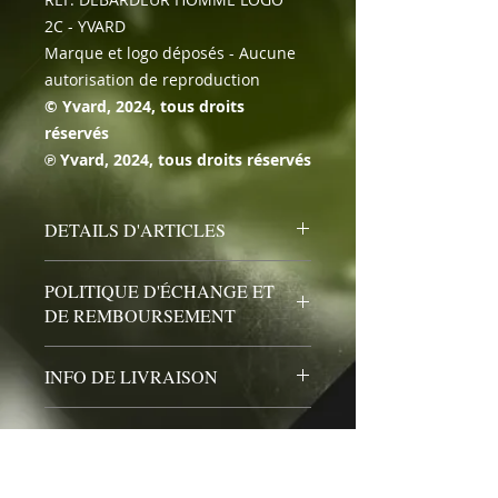
2C - YVARD
Marque et logo déposés - Aucune
autorisation de reproduction
© Yvard, 2024, tous droits
réservés
℗ Yvard, 2024, tous droits réservés
DETAILS D'ARTICLES
100 % coton, 165 gr/m²
POLITIQUE D'ÉCHANGE ET
coloris gris chiné, blanc, noir
DE REMBOURSEMENT
Politique d'échange et de
INFO DE LIVRAISON
remboursement.
Votre satisfaction est notre plus
Condition de livraison.
grande préoccupation. Si votre
DETAILS TECHNIQUES
Livraison par la poste en lettre
commande ne correspond pas à
suivie ou colissimo suivant le
vos attentes, nous vous proposons :
Les visuels sont les plus fidèles
nombre d’articles, tarif suivant le